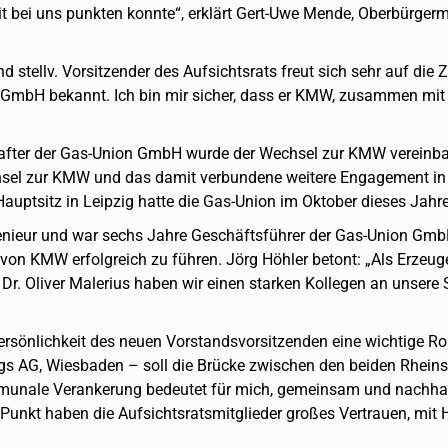
it bei uns punkten konnte“, erklärt Gert-Uwe Mende, Oberbürger
stellv. Vorsitzender des Aufsichtsrats freut sich sehr auf die Z
n GmbH bekannt. Ich bin mir sicher, dass er KMW, zusammen mit
fter der Gas-Union GmbH wurde der Wechsel zur KMW vereinbar
hsel zur KMW und das damit verbundene weitere Engagement in d
auptsitz in Leipzig hatte die Gas-Union im Oktober dieses Ja
Ingenieur und war sechs Jahre Geschäftsführer der Gas-Union Gmb
von KMW erfolgreich zu führen. Jörg Höhler betont: „Als Erzeu
 Dr. Oliver Malerius haben wir einen starken Kollegen an unse
Persönlichkeit des neuen Vorstandsvorsitzenden eine wichtige Ro
 AG, Wiesbaden – soll die Brücke zwischen den beiden Rheinse
munale Verankerung bedeutet für mich, gemeinsam und nachhaltig
Punkt haben die Aufsichtsratsmitglieder großes Vertrauen, mit H